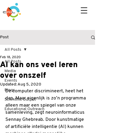
Post
All Posts
Feb 18, 2020
All Posts
AI kan ons veel leren
Media
over onszelf
Events
Updated:
Aug 5, 2020
Blogs
De computer discrimineert, heet het 
dan. Maar eigenlijk is zo’n programma 
Scientific Output
alleen maar een spiegel van onze 
Educational Outreach
samenleving, zegt neuro­informaticus 
Sennay Ghebreab. Door kunstmatige 
of artificiële intelligentie (AI) kunnen 