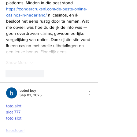
platforms. Midden in die post stond 
https://zondercruksnl.com/de-beste-online-
casinos-in-nederland/
 nl casinos, en ik 
besloot het eens rustig door te nemen. Wat 
me opviel, was hoe duidelijk de info was — 
geen overdreven claims, gewoon eerlijke 
vergelijking van opties. Dankzij die site vond 
ik een casino met snelle uitbetalingen en 
een leuke bonus. Eindelijk eens…
Show More
Like
Reply
boboi boy
Sep 03, 2025
toto slot
slot 777
toto slot
kaostogel