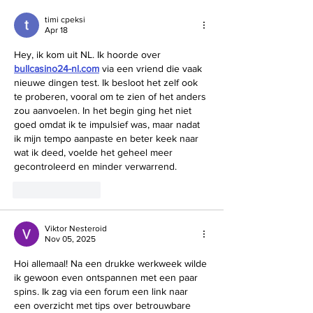
for ethical-inclusive
community!
timi cpeksi
Apr 18
Hey, ik kom uit NL. Ik hoorde over 
bullcasino24-nl.com
 via een vriend die vaak 
nieuwe dingen test. Ik besloot het zelf ook 
te proberen, vooral om te zien of het anders 
zou aanvoelen. In het begin ging het niet 
goed omdat ik te impulsief was, maar nadat 
ik mijn tempo aanpaste en beter keek naar 
wat ik deed, voelde het geheel meer 
gecontroleerd en minder verwarrend.
Like
Reply
Viktor Nesteroid
Nov 05, 2025
Hoi allemaal! Na een drukke werkweek wilde 
ik gewoon even ontspannen met een paar 
spins. Ik zag via een forum een link naar 
een overzicht met tips over betrouwbare 