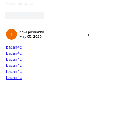
Show More
Like
Reply
rizka paramitha
May 05, 2025
bacan4d
bacan4d
bacan4d
bacan4d
bacan4d
bacan4d
bacan4d
bacan4d
bacan4d
bacan4d
bacan4d
bacan4d
situs toto slot gacor
Like
Reply